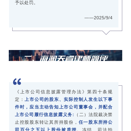
予以处罚。
——2025/9/4
《上市公司信息披露管理办法》第四十条规
定：
上市公司的股东、实际控制人发生以下事
件时，应当主动告知上市公司董事会，并配合
上市公司履行信息披露义务:
（二）法院裁决禁
止控股股东转让其所持股份，
任一股东所持公
司百分之五以上股份被质押、
冻结、司法拍