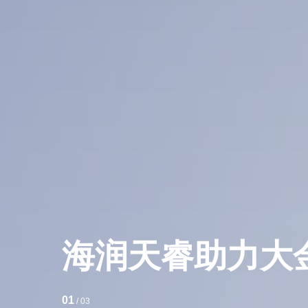
海润天睿助力天
02
/ 03