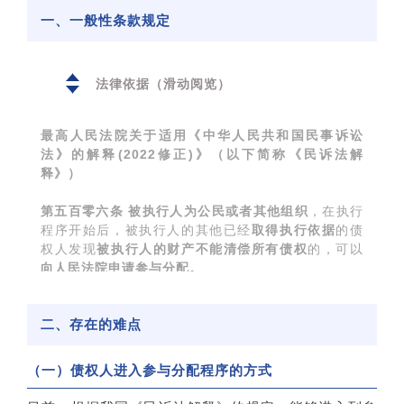
一、一般性条款规定
法律依据（滑动阅览）
最高人民法院关于适用《中华人民共和国民事诉讼
法》的解释(2022修正)》（以下简称《民诉法解
释》）
第五百零六条
被执行人为公民或者其他组织
，在执行
程序开始后，被执行人的其他已经
取得执行依据
的债
权人发现
被执行人的财产不能清偿所有债权
的，可以
向人民法院申请参与分配。
对人民法院查封、扣押、冻结的财产有优先权、担保
二、存在的难点
物权的债权人，可以直接申请参与分配，主张优先受
偿权。
（一）债权人进入参与分配程序的方式
第五百零七条
申请参与分配，
申请人应当提交申请
书。
申请书应当写明参与分配和被执行人不能清偿所