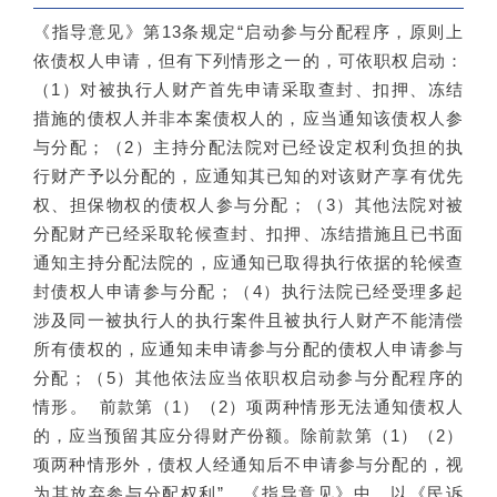
《指导意见》第13条规定“启动参与分配程序，原则上
依债权人申请，但有下列情形之一的，可依职权启动：
（1）对被执行人财产首先申请采取查封、扣押、冻结
措施的债权人并非本案债权人的，应当通知该债权人参
与分配；（2）主持分配法院对已经设定权利负担的执
行财产予以分配的，应通知其已知的对该财产享有优先
权、担保物权的债权人参与分配；（3）其他法院对被
分配财产已经采取轮候查封、扣押、冻结措施且已书面
通知主持分配法院的，应通知已取得执行依据的轮候查
封债权人申请参与分配；（4）执行法院已经受理多起
涉及同一被执行人的执行案件且被执行人财产不能清偿
所有债权的，应通知未申请参与分配的债权人申请参与
分配；（5）其他依法应当依职权启动参与分配程序的
情形。 前款第（1）（2）项两种情形无法通知债权人
的，应当预留其应分得财产份额。除前款第（1）（2）
项两种情形外，债权人经通知后不申请参与分配的，视
为其放弃参与分配权利”。《指导意见》中，以《民诉