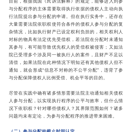
目前，根据我国《民诉法解释》的规定，能够进入到参
有债权的事实、理由，并附有执行依据。
与分配程序的主体需要取得执行依据的债权人主动向执
行法院提出参与分配的申请。但在执行实务中，还存在
参与分配申请应当在
执行程序开始后，被执行人的财
产执行终结前
提出。
大量需要法院依职权使符合条件的债权人参与分配的复
杂情况，比如执行财产已设定权利负担的，相关权利人
对标的物具有法定优先受偿权，若法院在分配时未通知
其参与，有可能导致优先权人的受偿权被侵害；又如法
院已受理多个涉及同一被执行人的案件，且财产不足以
清偿，如果法院在此种情况下明知还有其他债权人但不
通知，就会形成“信息不对称的不公平分配”，违背了参
与分配保障债权人比例受偿、机会平等的目的。
尽管在实践中确有诸多情形需要法院主动通知相关债权
人参与分配，以实现执行程序的公平与效率，但什么情
况下依职权？针对哪些债权人？其界限范围如何？诸多
问题均未有定论，为参与分配程序的推进带来困难。
（二）参与分配的截止时间认定