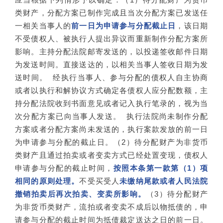
类财产，分配方案已制作完成且当次分配方案已发送任
一相关当事人的
前一日为申请参与分配截止日
，该日期
不受债权人、被执行人提出异议而重新制作分配方案所
影响。主持分配法院邮寄发送的，以投递签收邮件日期
为发送时间。直接送达的，以相关当事人签收日期为发
送时间。 经执行当事人、参与分配的债权人自主协商
或者以执行和解协议方式确定各债权人应分配数额，主
持分配法院收到书面意见或者记入执行笔录的，视为当
次分配方案已向当事人发送。 执行法院尚未制作分配
方案或者分配方案尚未发送的，执行案款发放的前一日
为申请参与分配的截止日。（2）待分配财产为非货币
类财产且通过拍卖或者变卖方式已经处置变现，债权人
申请参与分配的截止时间，
按照本条第一款第（1）项
相同的原则处理。
不受买受人
未缴纳尾款或者人民法院
撤销拍卖后再次拍卖、变卖所影响。
（3）待分配财产
为非货币类财产，流拍或者变卖不成后以物抵债的，申
请参与分配的截止时间为抵债裁定送达之日的前一日。