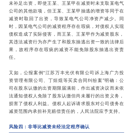
未补足出资，即使王某、王某甲在减资时未支取某电气
公司的其他款项，但王某、王某甲抽逃的增资等同于在
减资时取回了出资，导致某电气公司净资产减少。同
时，因某电气公司的减资程序存在瑕疵，对债权人实现
债权造成了实际侵害，而王某、王某甲作为减资股东，
其违法减资行为亦产生了和股东抽逃出资一致的法律后
果，故程序存在瑕疵的减资不能免除股东抽逃出资责
任。
又如，公报案例“江苏万丰光伏有限公司诉上海广力投
资管理有限公司、丁烜焜等买卖合同纠纷案”明确：公
司在股东认缴的出资期限届满前，作出减资决议而未依
法通知债权人免除了股东认缴但尚未履行的出资义务，
损害了债权人利益。债权人起诉请求股东对公司债务在
减资范围内承担补充赔偿责任的，人民法院应予支持。
风险四：非等比减资未经法定程序确认