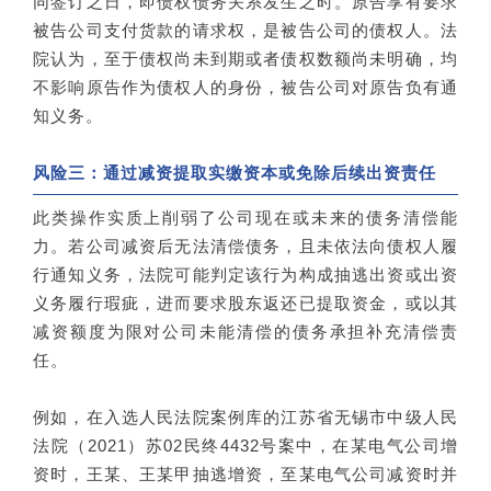
同签订之日，即债权债务关系发生之时。原告享有要求
被告公司支付货款的请求权，是被告公司的债权人。法
院认为，至于债权尚未到期或者债权数额尚未明确，均
不影响原告作为债权人的身份，被告公司对原告负有通
知义务。
风险三：通过减资提取实缴资本或免除后续出资责任
此类操作实质上削弱了公司现在或未来的债务清偿能
力。若公司减资后无法清偿债务，且未依法向债权人履
行通知义务，法院可能判定该行为构成抽逃出资或出资
义务履行瑕疵，进而要求股东返还已提取资金，或以其
减资额度为限对公司未能清偿的债务承担补充清偿责
任。
例如，在入选人民法院案例库的江苏省无锡市中级人民
法院（2021）苏02民终4432号案中，在某电气公司增
资时，王某、王某甲抽逃增资，至某电气公司减资时并