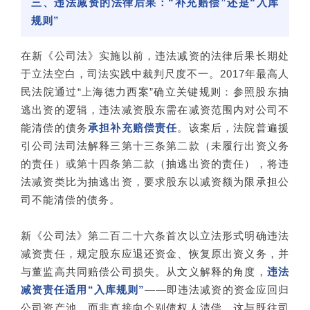
三、违法减资的法律后果：“补充赔偿”还是“入库
规则”
在新《公司法》实施以前，违法减资的法律后果长期处
于立法空白，司法实践中裁判尺度不一。2017年最高人
民法院通过“上海德力西案”确立关键规则：参照股东抽
逃出资的逻辑，违法减资股东需在减资范围内对公司不
能清偿的债务
承担补充赔偿责任
。该案后，法院普遍援
引公司法司法解释三第十三条第二款（未履行出资义务
的责任）或第十四条第二款（抽逃出资的责任），将违
法减资类比为抽逃出资，要求股东以减资额为限承担公
司不能清偿的债务。
新《公司法》第二百二十六条首次以立法形式明确违法
减资责任，规定股东应退还资金、恢复原出资义务，并
与董监高共同赔偿公司损失。从文义解释的角度，
违法
减资责任适用“入库规则”
——即违法减资的资金应回归
公司资产池，而非直接向个别债权人清偿。这与既往司