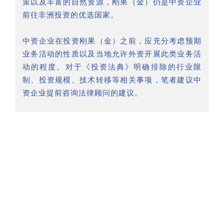
策以及丰富的自然资源，刚果（金）仍是中资企业
前往非洲投资的优选国家。
中资企业在投资刚果（金）之前，应充分考虑预期
业务活动的性质以及当地允许外资开展此类业务活
动的程度。对于《投资法典》明确排除的行业限
制、投资规模、技术转移等相关事项，笔者建议中
资企业提前咨询法律顾问的建议。
注释：
1.但需注意的是，除非在国家投资促进署出具意见后并经
规划部长明确授权之外，根据《投资法典》享受关税优惠
的任何材料、设备、货物和工具不得在5年内转让或转移。