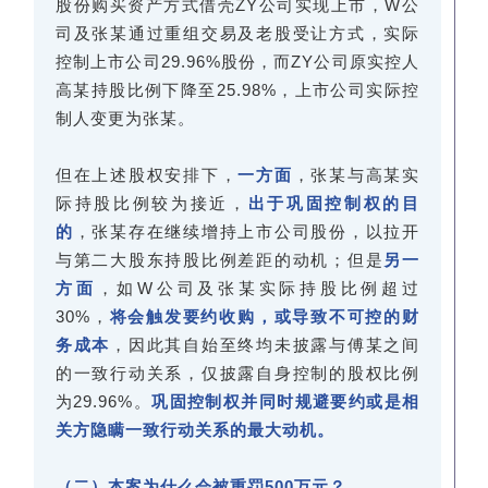
股份购买资产方式借壳ZY公司实现上市，W公
司及张某通过重组交易及老股受让方式，实际
控制上市公司29.96%股份，而ZY公司原实控人
高某持股比例下降至25.98%，上市公司实际控
制人变更为张某。
但在上述股权安排下，
一方面
，张某与高某实
际持股比例较为接近，
出于巩固控制权的目
的
，张某存在继续增持上市公司股份，以拉开
与第二大股东持股比例差距的动机；但是
另一
方面
，如W公司及张某实际持股比例超过
30%，
将会触发要约收购，或导致不可控的财
务成本
，因此其自始至终均未披露与傅某之间
的一致行动关系，仅披露自身控制的股权比例
为29.96%。
巩固控制权并同时规避要约或是相
关方隐瞒一致行动关系的最大动机。
（二）本案为什么会被重罚500万元？