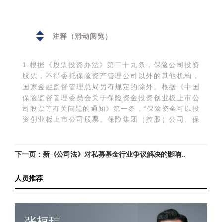
注释（滑动阅览）
1.根据《股票投资办法》第二十九条，保险公司投资
股票，不得委托保险资产管理公司以外的其他机构，
国家金融监督管理总局另有规定的除外。根据《中国
保险监督管理委员会关于保险资金投资创业板上市公
司股票等有关问题的通知》第一条，“保险资金可以投
资创业板上市公司股票。保险集团（控股）公司、保
险公司直接投资创业板上市公司股票，应当具备股票
投资能力；不具备股票投资能力的公司，应当委托符
合条件的专业管理机构（含保险资产管理公司和其他
下一页：新《公司法》对私募基金行业争议解决的影响..
专业管理机构，下同）进行投资”。
2.详见下文偿付能力充足率的内容，下同。
人员推荐
3.笔者认为此处“其他条件”应包括须具备股票投资管理
能力。
4.根据《股票投资监管的通知》第一条第五款，非保
险一致行动人，是指在上市公司股票投资中与保险机
张桓玮