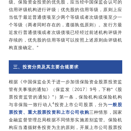
级。保险资金投资的优先股，应当经中国保监会认可的
信用评级机构进行评级；优先股的信用等级，原则上应
当低于最近普通债项至少两个等级或者次级债项至少一
个等级（两者同时存在的，遵循孰低原则）。发行方最
近发行普通债项或者次级债项已经经过前述机构评级并
存续的，优先股的信用等级可以按照上述原则由评级机
构直接确定。”
三、投资分类及其主要合规要求
根据《中国保监会关于进一步加强保险资金股票投资监
管有关事项的通知》（保监发〔2017〕9号，下称“《股
票投资监管的通知》”）第一条，保险机构或保险机构
4
与非保险一致行动人
投资上市公司股票，分为
一般股
票投资、重大股票投资和上市公司收购
三种情形，国家
金融监督管理总局根据不同情形实施差别监管。保险机
构应当遵循财务投资为主的原则，开展上市公司股票投