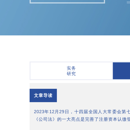
实务
研究
文章导读
2023年12月29日，十四届全国人大常委会
《公司法》的一大亮点是完善了注册资本认缴