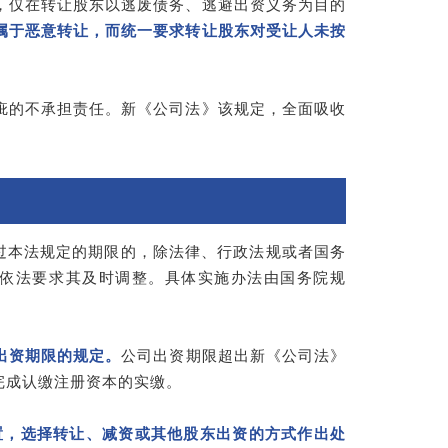
，仅在转让股东以逃废债务、逃避出资义务为目的
属于恶意转让，而统一要求转让股东对受让人未按
疵的不承担责任。新《公司法》该规定，全面吸收
超过本法规定的期限的，除法律、行政法规或者国务
依法要求其及时调整。具体实施办法由国务院规
出资期限的规定。
公司出资期限超出新《公司法》
完成认缴注册资本的实缴。
置，选择转让、减资或其他股东出资的方式作出处