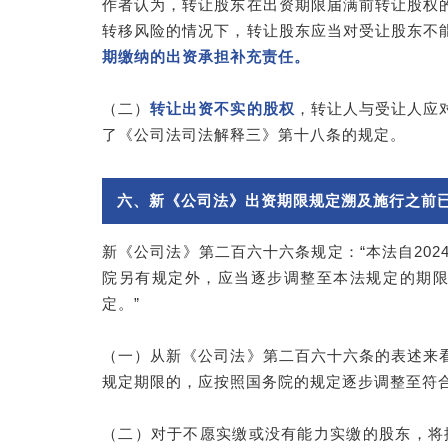
作者认为，转让股东在出资期限届满前转让股权
转移风险的情况下，转让股东应当对受让股东不
期缴纳的出资承担补充责任。
（二）
转让出资不实的股权
，转让人与受让人应
了《公司法司法解释三》第十八条的规定。
六、新《公司法》出资期限规定溯及施行之前
新《公司法》第二百六十六条规定：“本法自20
院另有规定外，应当逐步调整至本法规定的期
定。”
（一）从新《公司法》第二百六十六条的表述来
规定期限的，应按照国务院的规定逐步调整至符
（二）对于不愿实缴或没有能力实缴的股东，将