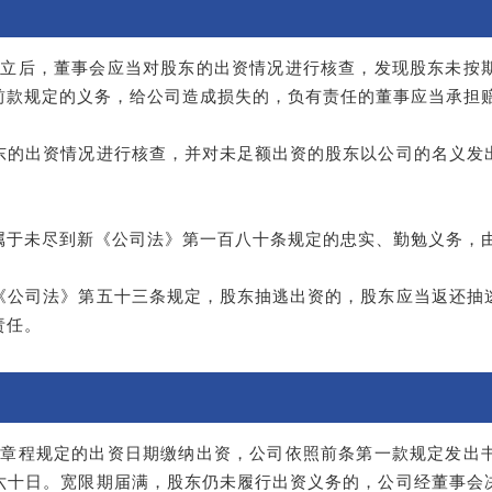
成立后，董事会应当对股东的出资情况进行核查，发现股东未按
前款规定的义务，给公司造成损失的，负有责任的董事应当承担赔
东的出资情况进行核查，并对未足额出资的股东以公司的名义发
属于未尽到新《公司法》第一百八十条规定的忠实、勤勉义务，
《公司法》第五十三条规定，股东抽逃出资的，股东应当返还抽
责任。
司章程规定的出资日期缴纳出资，公司依照前条第一款规定发出
六十日。宽限期届满，股东仍未履行出资义务的，公司经董事会