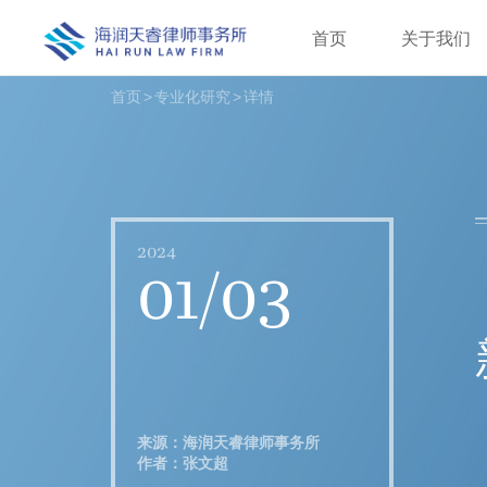
首页
关于我们
首页
>
专业化研究
>
详情
2024
01/03
来源：海润天睿律师事务所
作者：张文超