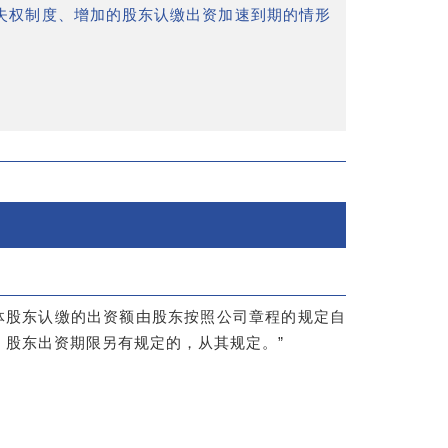
失权制度、增加的股东认缴出资加速到期的情形
体股东认缴的出资额由股东按照公司章程的规定自
股东出资期限另有规定的，从其规定。”