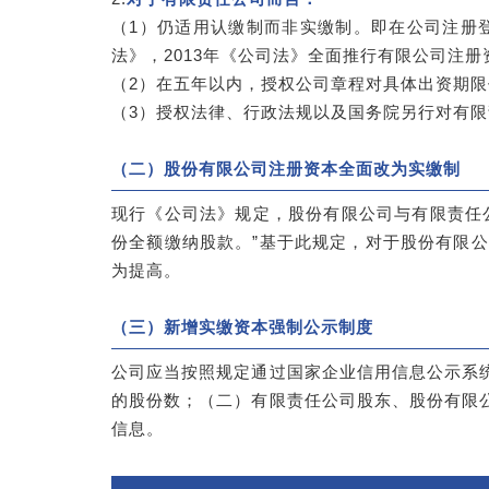
（1）仍适用认缴制而非实缴制。即在公司注册
法》，2013年《公司法》全面推行有限公司注
（2）在五年以内，授权公司章程对具体出资期
（3）授权法律、行政法规以及国务院另行对有
（二）股份有限公司注册资本全面改为实缴制
现行《公司法》规定，股份有限公司与有限责任
份全额缴纳股款。”基于此规定，对于股份有限
为提高。
（三）新增实缴资本强制公示制度
公司应当按照规定通过国家企业信用信息公示系
的股份数；（二）有限责任公司股东、股份有限
信息。