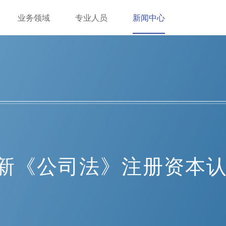
业务领域
专业人员
新闻中心
新《公司法》注册资本