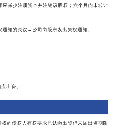
相应减少注册资本并注销该股权；六个月内未转让
权通知的决议→公司向股东发出失权通知。
相应出资。
债权的债权人有权要求已认缴出资但未届出资期限