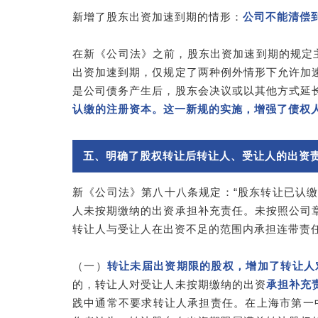
新增了股东出资加速到期的情形：
公司不能清偿
在新《公司法》之前，股东出资加速到期的规定
出资加速到期，仅规定了两种例外情形下允许加
是公司债务产生后，股东会决议或以其他方式延
认缴的注册资本。这一新规的实施，增强了债权
五、明确了股权转让后转让人、受让人的出资
新《公司法》第八十八条规定：“股东转让已认
人未按期缴纳的出资承担补充责任。未按照公司
转让人与受让人在出资不足的范围内承担连带责
（一）
转让未届出资期限的股权，增加了转让人
的，转让人对受让人未按期缴纳的出资
承担补充
践中通常不要求转让人承担责任。在上海市第一中级