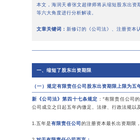
本文，海润天睿张文超律师将从缩短股东出资
等六大角度进行分析解读。
文章关键词：
新修订的《公司法》、注册资本
一、缩短了股东出资期限
（一）规定有限责任公司股东出资期限上限为五
新《公司法》第四十七条规定
：“有限责任公司
公司成立之日起五年内缴足。法律、行政法规以
1.五年是
有限责任公司
的注册资本最长出资期限
2.
对于有限责任公司而言：